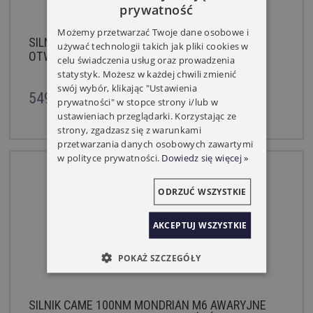
prywatność
Możemy przetwarzać Twoje dane osobowe i
SILNIK CAME 80NM MONDRIAN M6 AWARYJNE
używać technologii takich jak pliki cookies w
OTWIERANIE MECHANICZNE KRAŃCÓWKI
celu świadczenia usług oraz prowadzenia
statystyk. Możesz w każdej chwili zmienić
swój wybór, klikając "Ustawienia
549,00 zł
prywatności" w stopce strony i/lub w
ustawieniach przeglądarki. Korzystając ze
strony, zgadzasz się z warunkami
przetwarzania danych osobowych zawartymi
w polityce prywatności.
Dowiedz się więcej »
ODRZUĆ WSZYSTKIE
AKCEPTUJ WSZYSTKIE
POKAŻ SZCZEGÓŁY
SILNIK CAME 100NM MONDRIAN M6 AWARYJNE