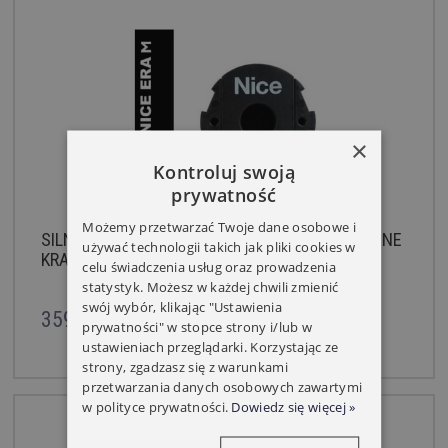
×
Kontroluj swoją
prywatność
Możemy przetwarzać Twoje dane osobowe i
SILNIK DO ROLET NICE ERA M 3017 MECHANICZNE
używać technologii takich jak pliki cookies w
KRAŃCÓWKI 30NM/17
celu świadczenia usług oraz prowadzenia
statystyk. Możesz w każdej chwili zmienić
swój wybór, klikając "Ustawienia
359,00 zł
prywatności" w stopce strony i/lub w
ustawieniach przeglądarki. Korzystając ze
strony, zgadzasz się z warunkami
przetwarzania danych osobowych zawartymi
w polityce prywatności.
Dowiedz się więcej »