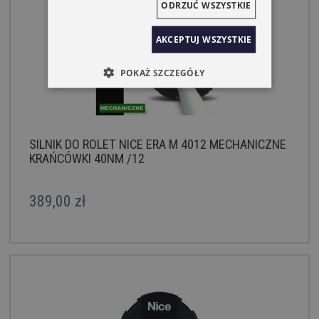
ODRZUĆ WSZYSTKIE
AKCEPTUJ WSZYSTKIE
POKAŻ SZCZEGÓŁY
SILNIK DO ROLET NICE ERA M 4012 MECHANICZNE
KRAŃCÓWKI 40NM /12
389,00 zł