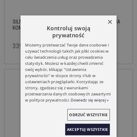
×
SILNIK YOODA 35EVS 10NM Z RADIEM DETEKCJA
Kontroluj swoją
KOMUNIKACJA DWUKIERUNKOWA
prywatność
Możemy przetwarzać Twoje dane osobowe i
339,00 zł
379,00 zł
używać technologii takich jak pliki cookies w
celu świadczenia usług oraz prowadzenia
statystyk. Możesz w każdej chwili zmienić
swój wybór, klikając "Ustawienia
prywatności" w stopce strony i/lub w
ustawieniach przeglądarki. Korzystając ze
strony, zgadzasz się z warunkami
przetwarzania danych osobowych zawartymi
w polityce prywatności.
Dowiedz się więcej »
ODRZUĆ WSZYSTKIE
AKCEPTUJ WSZYSTKIE