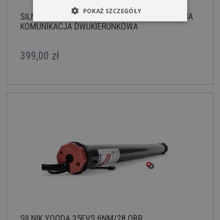
POKAŻ SZCZEGÓŁY
SILNIK YOODA 35EVS 13NM Z RADIEM DETEKCJA
KOMUNIKACJA DWUKIERUNKOWA
399,00 zł
SILNIK YOODA 35EVS 6NM/28 OBR.