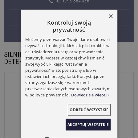
Tel. +793 864 336
×
Tel. +509 196 110
Kontroluj swoją
prywatność
Tel. +793 893 489
Możemy przetwarzać Twoje dane osobowe i
używać technologii takich jak pliki cookies w
celu świadczenia usług oraz prowadzenia
SILNIK SELVE SEL PLUS PRZEWODOWY
statystyk. Możesz w każdej chwili zmienić
DETEKCJA
swój wybór, klikając "Ustawienia
prywatności" w stopce strony i/lub w
ustawieniach przeglądarki. Korzystając ze
strony, zgadzasz się z warunkami
przetwarzania danych osobowych zawartymi
w polityce prywatności.
Dowiedz się więcej »
ODRZUĆ WSZYSTKIE
AKCEPTUJ WSZYSTKIE